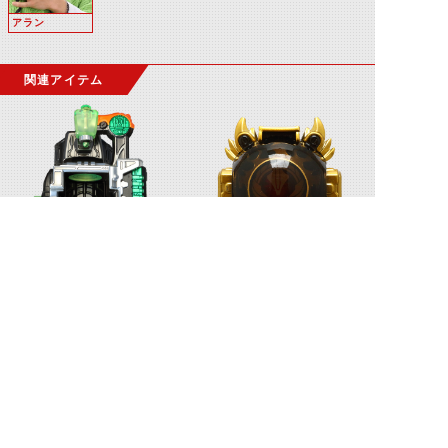
アラン
関連アイテム
メガウルオウダー
友情バーストゴースト眼魂
©石森プロ・テレビ朝日・ADK EM・東映 ©東映・東映ビデオ・石森プロ ©石森プロ・東映