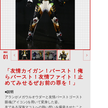
01
「友情カイガン！バースト！俺
らバースト！友情ファイト！止
めてみせるぜお前の罪を！」
■説明
アランがメガウルオウダーと友情バーストゴースト
眼魂(アイコン)を用いて変身した姿。
友である深海マコトへの熱い想いを爆発させたこと