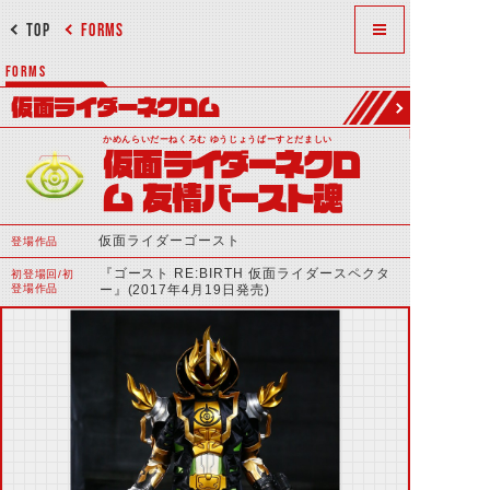
TOP
FORMS
FORMS
仮面ライダーネクロム
かめんらいだーねくろむ ゆうじょうばーすとだましい
仮面ライダーネクロ
ム 友情バースト魂
仮面ライダーゴースト
登場作品
『ゴースト RE:BIRTH 仮面ライダースペクタ
初登場回/初
登場作品
ー』(2017年4月19日発売)