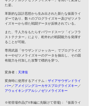
キングアルシノゼツメライズキー」を用いて変身し
た姿。
革新的な設計思想から生み出された新たな仮面ライ
ダーであり、数々のプログライズキー及びゼツメラ
イズキーから得た戦闘データが反映されている。
また、千人力をもたらすパワードスーツ「インフラ
ストテクター」により、桁外れの戦闘能力を発揮す
ることが可能。
専用武器「サウザンドジャッカー」でプログライズ
キーやゼツメライズキーのデータを抽出し、その固
有能力を付加した攻撃で標的を穿つ。
変身者：
天津垓
変身時に使用するアイテム：
ザイアサウザンドライ
バー
／
アメイジングコーカサスプログライズキー
／
アウェイキングアルシノゼツメライズキー
※初登場作品(TV本編に先駆けて登場)：『仮面ライ