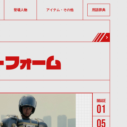
登場人物
アイテム・その他
用語辞典
・フォーム
01
05