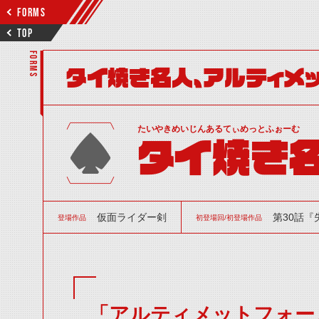
FORMS
TOP
FORMS
タイ焼き名人、アルティメッ
たいやきめいじんあるてぃめっとふぉーむ
タイ焼き名
仮面ライダー剣
第30話『
登場作品
初登場回/初登場作品
「アルティメットフォー