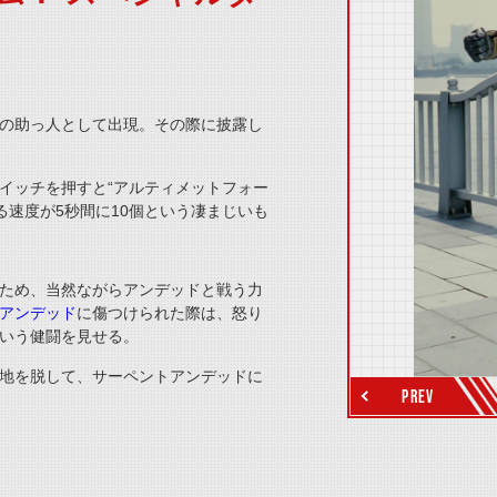
thumbnail Prev
の助っ人として出現。
その際に披露し
イッチを押すと“アルティメットフォー
る速度が
5
秒間に
10
個という凄まじいも
ため、当然ながらアンデッドと戦う力
アンデッド
に傷つけられた際は、怒り
thumbnail Next
いう健闘を見せる。
地を脱して、サーペントアンデッドに
PREV