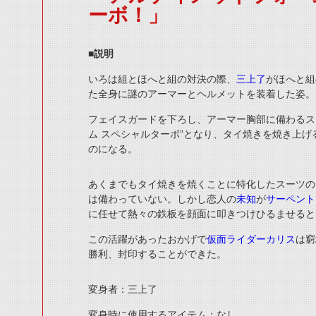
ーボ！」
■説明
いろは組とほへと組の対決の際、
三上了
がほへと組
た全身に謎のアーマーとヘルメットを装着した姿。
フェイスガードを下ろし、アーマー胸部に備わるス
ム
スペシャルターボ”となり、タイ焼きを焼き上げ
のになる。
あくまでもタイ焼きを焼くことに特化したスーツの
は備わっていない。しかし恋人の
未知
が
サーペント
に任せて熱々の鉄板を顔面に叩きつけひるませると
この活躍があったおかげで
仮面ライダーカリス
は窮
勝利、封印することができた。
変身者：三上了
変身時に使用するアイテム：なし