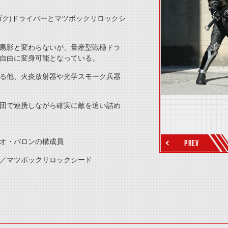
ゴク)ドライバーとマツボックリロックシ
黒影と変わらないが、量産型戦極ドラ
自由に変身可能となっている。
る他、火炎放射器や光学スモーク兵器
団で連携しながら確実に敵を追い詰め
thumbnail Next
オ・バロンの構成員
PREV
／マツボックリロックシード