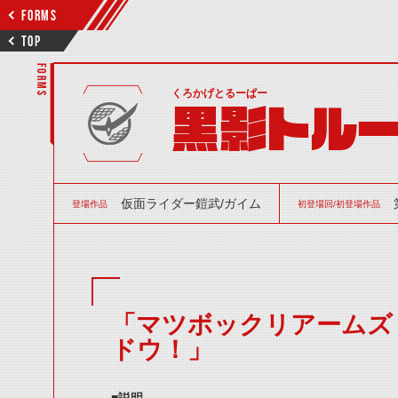
FORMS
TOP
FORMS
くろかげとるーぱー
黒影トル
仮面ライダー鎧武/ガイム
登場作品
初登場回/初登場作品
「マツボックリアームズ
ドウ！」