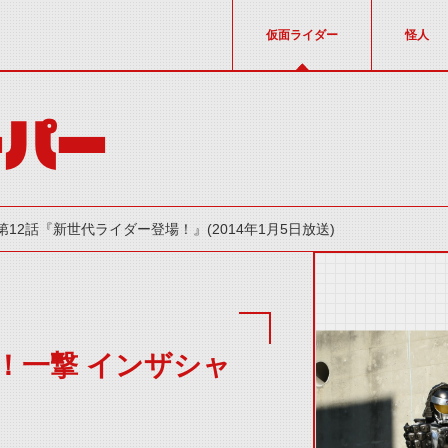
仮面ライダー
怪人
ーパー
第12話『新世代ライダー登場！』(2014年1月5日放送)
！一撃 インザシャ
thumbnail Prev