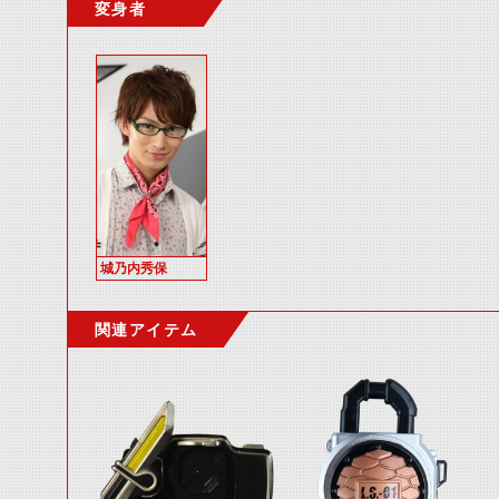
変身者
城乃内秀保
関連アイテム