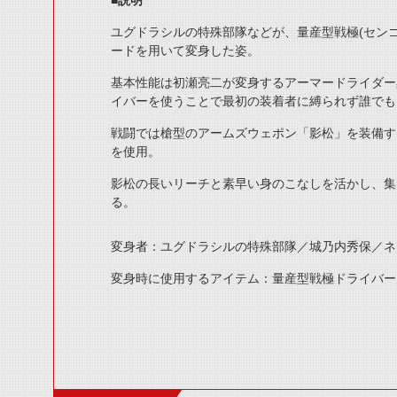
■説明
ユグドラシルの特殊部隊などが、量産型戦極(セン
ードを用いて変身した姿。
基本性能は初瀬亮二が変身するアーマードライダー
イバーを使うことで最初の装着者に縛られず誰でも
戦闘では槍型のアームズウェポン「影松」を装備す
を使用。
影松の長いリーチと素早い身のこなしを活かし、集
る。
変身者：ユグドラシルの特殊部隊／城乃内秀保／ネ
変身時に使用するアイテム：量産型戦極ドライバー