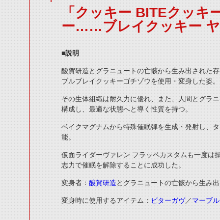
「クッキー BITEクッキー
ー……ブレイクッキー 
■説明
酸賀研造とグラニュートの亡骸から生み出された存
ブルブレイクッキーゴチゾウを使用・変身した姿。
その生体組織は耐久力に優れ、また、人間とグラニ
構成し、最適な状態へと導く性質を持つ。
ベイクマグナムから特殊催眠弾を生成・発射し、タ
能。
仮面ライダーヴァレン フラッペカスタムも一度は
志力で催眠を解除することに成功した。
変身者：
酸賀研造
とグラニュートの亡骸から生み出
変身時に使用するアイテム：
ビターガヴ
／
マーブル