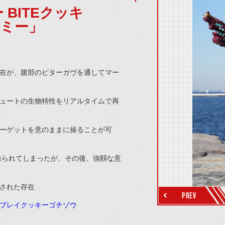
 BITEクッキ
ヤミー」
thumbnail Prev
在が、腹部のビターガヴを通してマー
ュートの生物特性をリアルタイムで再
ーゲットを意のままに操ることが可
操られてしまったが、その後、強靱な意
thumbnail Next
された存在
PREV
ブレイクッキーゴチゾウ