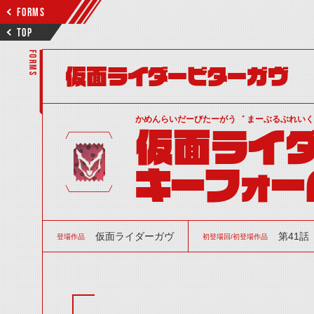
FORMS
TOP
FORMS
仮面ライダービターガヴ
かめんらいだーびたーがう゛ まーぶるぶれい
仮面ライダ
キーフォー
仮面ライダーガヴ
第41話
登場作品
初登場回/初登場作品