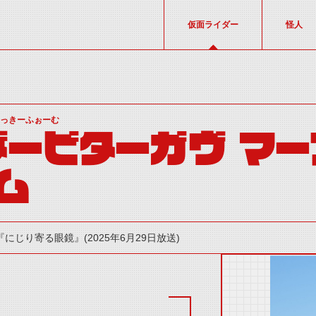
仮面ライダー
怪人
くっきーふぉーむ
ービターガヴ マー
ム
『にじり寄る眼鏡』(2025年6月29日放送)