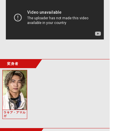
変身者
ラキア・アマル
ガ