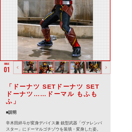
01
「ドーナツ SETドーナツ SET
ドーナツ……ドーマル もふも
ふ」
■説明
辛木田絆斗が変身デバイス兼 銃型武器「ヴァレンバ
スター」にドーマルゴチゾウを装填・変身した姿。