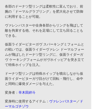
各部のドーナツ型リングは柔軟性に富んでおり、前
腕の「ドーマルグラブリング」を肥大化させて防御
に利用することが可能。
ヴァレンバスターや全身各部からリングを飛ばして
敵を拘束する他、それを足場にして立ち回ることも
できる。
仮面ライダービターガヴ スパーキングミフォームと
の戦いでは、仮面ライダーヴァレン ドーマルフォー
ムが飛ばしたドーナツ型リングに、仮面ライダーガ
ヴ ケーキングフォームがガヴホイッピアを突き立て
て特殊ホイップを注入。
ドーナツ型リングは特殊ホイップを噴出しながら仮
面ライダービターガヴ目がけて回転・飛行し、命中
と同時に爆発ダメージを与えた。
変身者：
辛木田絆斗
変身時に使用するアイテム：
ヴァレンバスター
／
ド
ーマルゴチゾウ