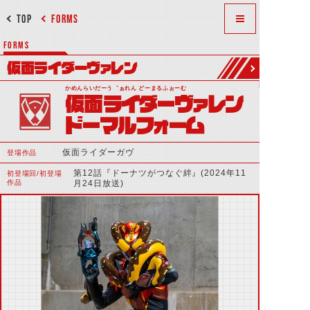
TOP
FORMS
FORMS
仮面ライダーヴァレン
かめんらいだーう゛ぁれん どーまるふぉーむ
仮面ライダーヴァレン
ドーマルフォーム
仮面ライダーガヴ
登場作品
第12話『ドーナツがつなぐ絆』(2024年11
初登場回/初登場
作品
月24日放送)