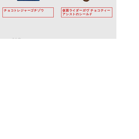
チョコトレジャーゴチゾウ
仮面ライダーガヴ チョコティー
アシストのシールド
仮面ライダーガ
ヴ チョコティー
アシストのヌン
チャク
©石森プロ・テレビ朝日・ADK EM・東映 ©東映・東映ビデオ・石森プロ ©石森プロ・東映