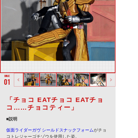
01
「チョコ EATチョコ EATチョ
コ……チョコティー」
■説明
仮面ライダーガヴ シールドスナックフォーム
がチョ
コトレジャーゴチゾウを使用した姿。