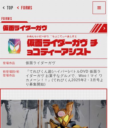
TOP
FORMS
FORMS
仮面ライダーガヴ
かめんらいだーがう゛ ちょこてぃーあしすと
仮面ライダーガヴ チ
ョコティーアシスト
仮面ライダーガヴ
登場作品
『てれびくん超(ハイパー)バトルDVD 仮面ラ
初登場回/初
登場作品
イダーガヴ お菓子なグルメで、Woo！マイ ワ
カメーン！！』(てれびくん2025年2・3月号よ
り募集開始)