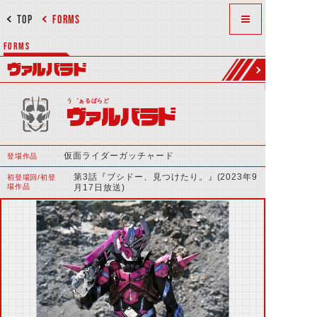
TOP
FORMS
FORMS
ヴァルバラド
う゛ぁるばらど
ヴァルバラド
仮面ライダーガッチャード
登場作品
第3話『ブシドー、見つけたり。』(2023年9
初登場回/初登
場作品
月17日放送)