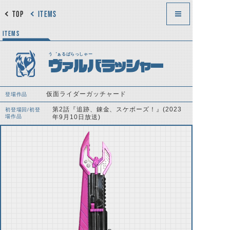
TOP
ITEMS
ITEMS
う゛ぁるばらっしゃー
ヴァルバラッシャー
仮面ライダーガッチャード
登場作品
第2話『追跡、錬金、スケボーズ！』(2023
初登場回/初登
場作品
年9月10日放送)