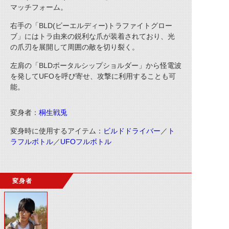
マッチフォーム。
右手の「BLD(ビーエルディー)トラファイトグロー
ブ」にはトラ由来の鋭利な爪が装着されており、光
の爪刃を展開して周囲の敵を切り裂く。
左肩の「BLDポータルシップショルダー」から怪電波
を発してUFOを呼び寄せ、攻撃に利用することも可
能。
変身者：
桐生戦兎
変身時に使用するアイテム：
ビルドドライバー
／
ト
ラフルボトル
／
UFOフルボトル
変身者