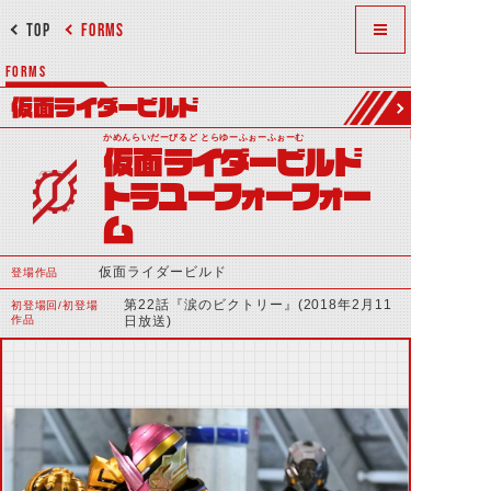
TOP
FORMS
FORMS
仮面ライダービルド
かめんらいだーびるど とらゆーふぉーふぉーむ
仮面ライダービルド
トラユーフォーフォー
ム
仮面ライダービルド
登場作品
第22話『涙のビクトリー』(2018年2月11
初登場回/初登場
作品
日放送)