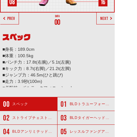
PREV
NEXT
00
スペック
■身長：189.0cm
■体重：100.5kg
■パンチ力：17.8t(右腕)／5.1t(左腕)
■キック力：8.7t(右脚)／21.2t(左脚)
■ジャンプ力：46.5m(ひと跳び)
■走力：3.9秒(100m)
■必殺技：ボルテックフィニッシュ！
スペック
BLDトラユーフォーヘッド
ストライプチェストアーマー
BLDタイガーヘッドショルダー
BLDアンリミテッドスーツ
レッスルファングアーム