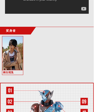
変身者
桐生戦兎