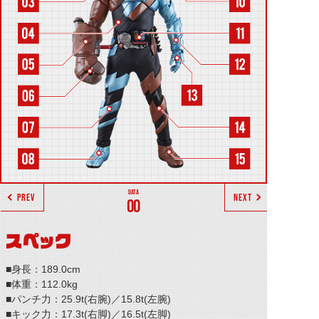
PREV
NEXT
00
スペック
■身長：189.0cm
■体重：112.0kg
■パンチ力：25.9t(右腕)／15.8t(左腕)
■キック力：17.3t(右脚)／16.5t(左脚)