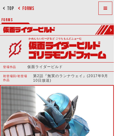
TOP
FORMS
FORMS
仮面ライダービルド
かめんらいだーびるど ごりらもんどふぉーむ
仮面ライダービルド
ゴリラモンドフォーム
仮面ライダービルド
登場作品
第2話『無実のランナウェイ』(2017年9月
初登場回/初登場
作品
10日放送)