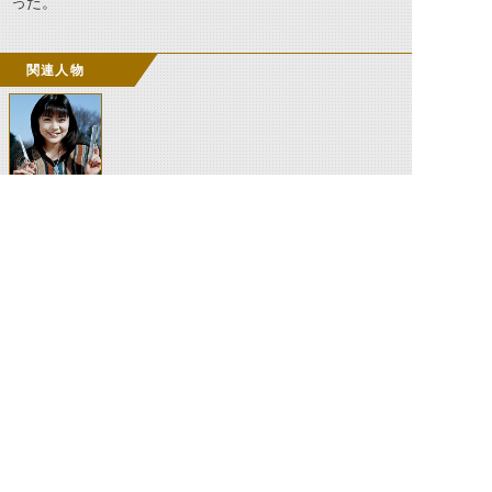
った。
関連人物
園田真理
©石森プロ・テレビ朝日・ADK EM・東映 ©東映・東映ビデオ・石森プロ ©石森プロ・東映