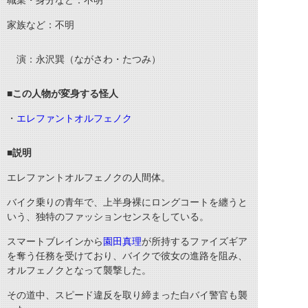
職業・身分など：不明
家族など：不明
演：永沢巽（ながさわ・たつみ）
■
この人物が変身する怪人
・
エレファントオルフェノク
■
説明
エレファントオルフェノクの人間体。
バイク乗りの青年で、上半身裸にロングコートを纏うと
いう、独特のファッションセンスをしている。
スマートブレインから
園田真理
が所持するファイズギア
を奪う任務を受けており、バイクで彼女の進路を阻み、
オルフェノクとなって襲撃した。
その道中、スピード違反を取り締まった白バイ警官も襲