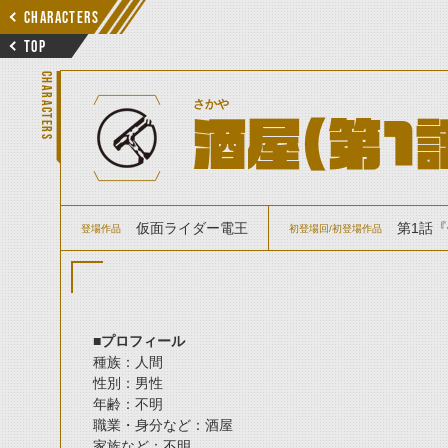
CHARACTERS
TOP
CHARACTERS
さかや
酒屋（第1
仮面ライダー電王
第1話『
登場作品
初登場回/初登場作品
■プロフィール
種族：人間
性別：男性
年齢：不明
職業・身分など：酒屋
家族など：不明