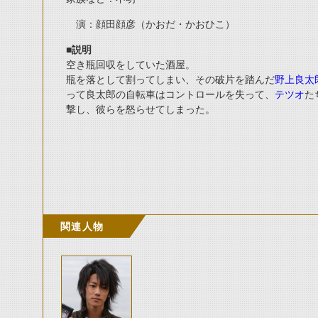
演：顔田顔彦（かおだ・かおひこ）
■説明
空き瓶回収をしていた酒屋。
瓶を落として割ってしまい、その破片を踏んだ
野上良太
って良太郎の自転車はコントロールを失って、
テツオ
た
撃し、彼らを怒らせてしまった。
関連人物