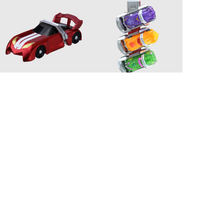
シフトスピード
シフトカーホルダー
関連人物
泊進ノ介
詩島霧子
西城究