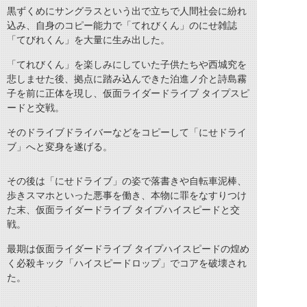
黒ずくめにサングラスという出で立ちで人間社会に紛れ
込み、自身のコピー能力で「てれびくん」のにせ雑誌
「てびれくん」を大量に生み出した。
「てれびくん」を楽しみにしていた子供たちや西城究を
悲しませた後、拠点に踏み込んできた泊進ノ介と詩島霧
子を前に正体を現し、仮面ライダードライブ タイプスピ
ードと交戦。
そのドライブドライバーなどをコピーして「にせドライ
ブ」へと変身を遂げる。
その後は「にせドライブ」の姿で落書きや自転車泥棒、
歩きスマホといった悪事を働き、本物に罪をなすりつけ
た末、仮面ライダードライブ タイプハイスピードと交
戦。
最期は仮面ライダードライブ タイプハイスピードの煌め
く必殺キック「ハイスピードロップ」でコアを破壊され
た。