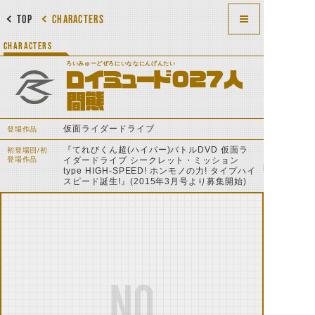
TOP
CHARACTERS
CHARACTERS
ろいみゅーどぜろにいななにんげんたい
ロイミュード027人
間態
仮面ライダードライブ
登場作品
『てれびくん超(ハイパー)バトルDVD 仮面ラ
初登場回/初
登場作品
イダードライブ シークレット・ミッション
type HIGH-SPEED! ホンモノの力! タイプハイ
スピード誕生!』(2015年3月号より募集開始)