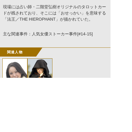
現場には占い師・二階堂弘樹オリジナルのタロットカー
ドが残されており、そこには「おせっかい」を意味する
「法王
／
THE HIEROPHANT」が描かれていた。
主な関連事件：人気女優ストーカー事件[#14-15]
関連人物
七尾リラ
ロイミュード
096 人間態
©石森プロ・テレビ朝日・ADK EM・東映 ©東映・東映ビデオ・石森プロ ©石森プロ・東映