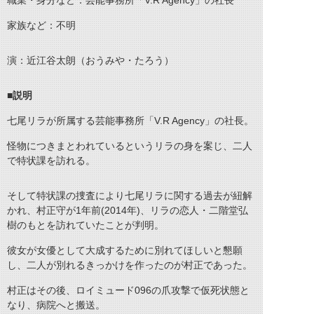
職業・身分など：芸能事務所「V.R Agency」の社長
家族など：不明
演：近江谷太朗（おうみや・たろう）
■説明
七尾リラが所属する芸能事務所「V.R Agency」の社長。
怪物につきまとわれているというリラの身を案じ、二人
で特状課を訪れる。
そして特状課の捜査により七尾リラに関する過去が紐解
かれ、村正守が1年前(2014年)、リラの恋人・二階堂弘
樹のもとを訪れていたことが判明。
彼女が女優として大成するために別れてほしいと懇願
し、二人が別れるきっかけを作ったのが村正であった。
村正はその後、ロイミュード096の爪攻撃で仮死状態と
なり、病院へと搬送。