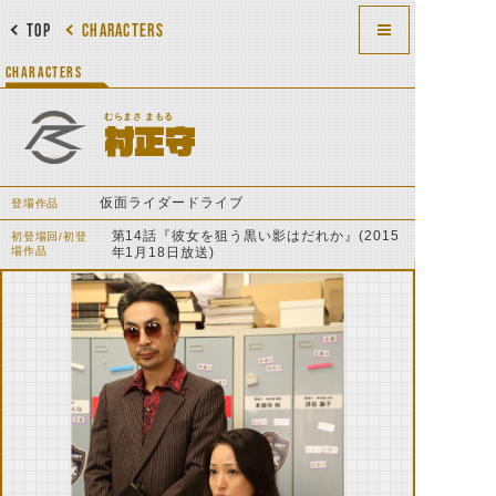
TOP
CHARACTERS
CHARACTERS
むらまさ まもる
村正守
仮面ライダードライブ
登場作品
第14話『彼女を狙う黒い影はだれか』(2015
初登場回/初登
場作品
年1月18日放送)