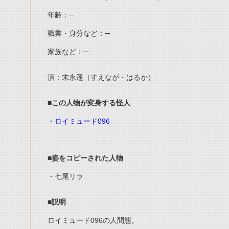
年齢：─
職業・身分など：─
家族など：─
演：末永遥（すえなが・はるか）
■この人物が変身する怪人
・
ロイミュード096
■姿をコピーされた人物
・七尾リラ
■説明
ロイミュード096の人間態。