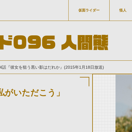
仮面ライダー
怪人
ド096 人間態
14話『彼女を狙う黒い影はだれか』(2015年1月18日放送)
私がいただこう」
thumbnail Prev