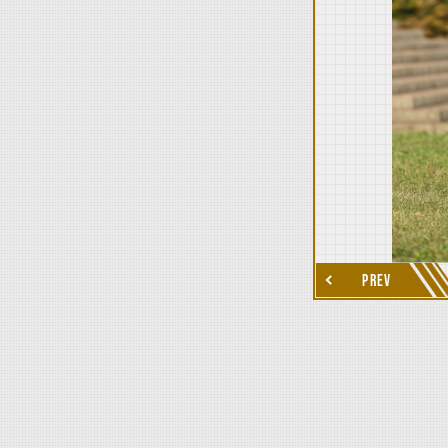
thumbnail Next
PREV