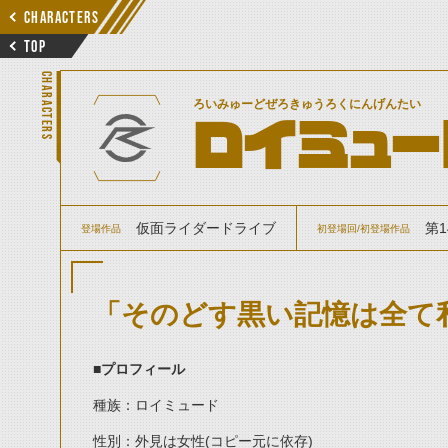
CHARACTERS
TOP
CHARACTERS
ろいみゅーどぜろきゅうろくにんげんたい
ロイミュー
仮面ライダードライブ
第
登場作品
初登場回/初登場作品
「そのどす黒い記憶は全て
■プロフィール
種族：ロイミュード
性別：外見は女性(コピー元に依存)