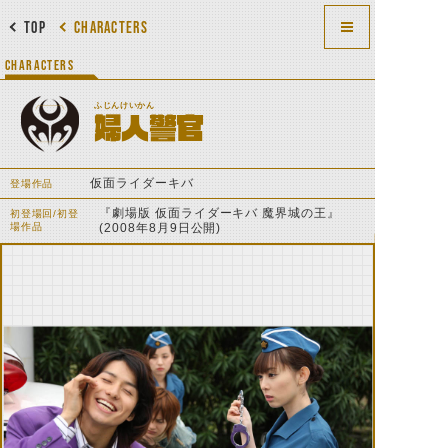
TOP
CHARACTERS
CHARACTERS
ふじんけいかん
婦人警官
仮面ライダーキバ
登場作品
『劇場版 仮面ライダーキバ 魔界城の王』
初登場回/初登
場作品
(2008年8月9日公開)