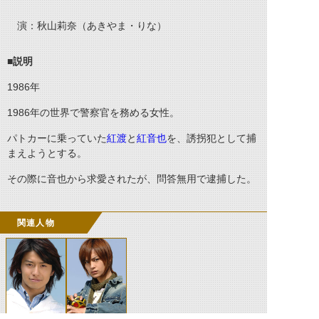
演：秋山莉奈（あきやま・りな）
■説明
1986
年
1986
年の世界で警察官を務める女性。
パトカーに乗っていた
紅渡
と
紅音也
を、誘拐犯として捕
まえようとする。
その際に音也から求愛されたが、問答無用で逮捕した。
関連人物