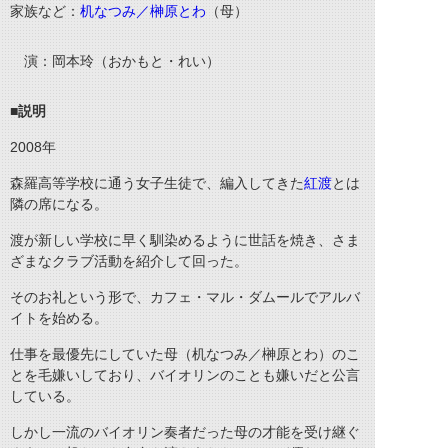
家族など：
机なつみ／榊原とわ
（母）
演：岡本玲（おかもと・れい）
■説明
2008
年
森羅高等学校に通う女子生徒で、編入してきた
紅渡
とは
隣の席になる。
渡が新しい学校に早く馴染めるように世話を焼き、さま
ざまなクラブ活動を紹介して回った。
そのお礼という形で、カフェ・マル・ダムールでアルバ
イトを始める。
仕事を最優先にしていた母（机なつみ／榊原とわ）のこ
とを毛嫌いしており、バイオリンのことも嫌いだと公言
している。
しかし一流のバイオリン奏者だった母の才能を受け継ぐ