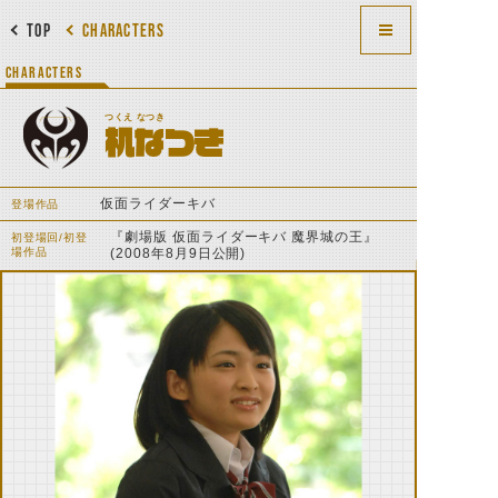
TOP
CHARACTERS
CHARACTERS
つくえ なつき
机なつき
仮面ライダーキバ
登場作品
『劇場版 仮面ライダーキバ 魔界城の王』
初登場回/初登
場作品
(2008年8月9日公開)