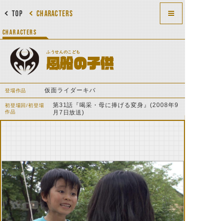
TOP
CHARACTERS
CHARACTERS
ふうせんのこども
風船の子供
仮面ライダーキバ
登場作品
第31話『喝采・母に捧げる変身』(2008年9
初登場回/初登場
作品
月7日放送)