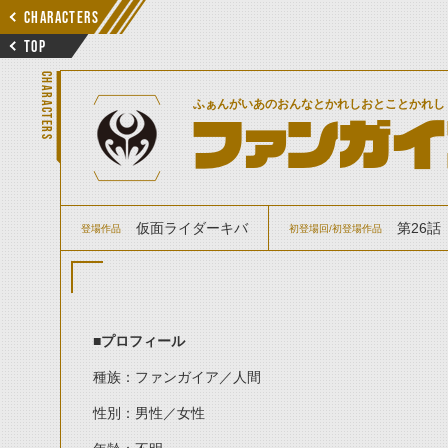
CHARACTERS
TOP
CHARACTERS
ふぁんがいあのおんなとかれしおとことかれし
ファンガ
仮面ライダーキバ
第26話
登場作品
初登場回/初登場作品
■プロフィール
種族：ファンガイア／人間
性別：男性／女性