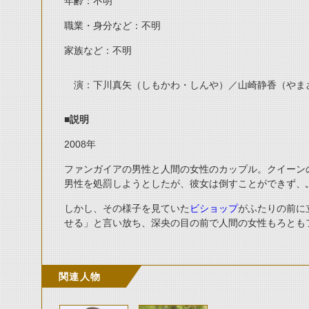
年齢：不明
職業・身分など：不明
家族など：不明
演：下川真矢（しもかわ・しんや）／山崎静香（やま
■説明
2008
年
ファンガイアの男性と人間の女性のカップル。クイーン
男性を処罰しようとしたが、彼女は倒すことができず、
しかし、その様子を見ていた
ビショップ
がふたりの前に
せる」と言い放ち、深央の目の前で人間の女性もろとも
関連人物