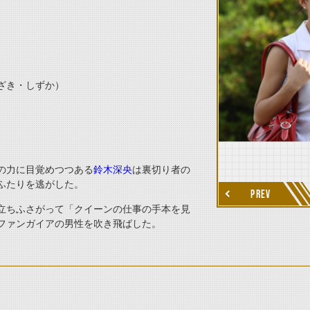
thumbnail Next
ざき・しずか）
の力に目覚めつつある
鈴木深央
は裏切り者の
ふたりを逃がした。
PREV
立ちふさがって「クイーンの仕事の手本を見
ファンガイアの男性を吹き飛ばした。