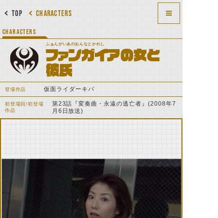
TOP
CHARACTERS
CHARACTERS
ふぁんがいあのおんなとかれし
ファンガイアの女と
彼氏
仮面ライダーキバ
登場作品
第23話『変奏曲・永遠の逃亡者』(2008年7
初登場回/初登場
作品
月6日放送)