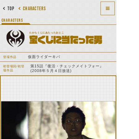
TOP
CHARACTERS
CHARACTERS
たからくじにあたったおとこ
宝くじに当たった男
仮面ライダーキバ
登場作品
第15話『復活・チェックメイトフォー』
初登場回/初登
場作品
(2008年５月４日放送)