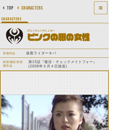
TOP
CHARACTERS
CHARACTERS
ぴんくのふくのじょせい
ピンクの服の女性
仮面ライダーキバ
登場作品
第15話『復活・チェックメイトフォー』
初登場回/初登
場作品
(2008年５月４日放送)