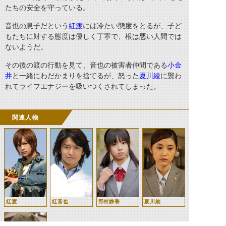
たちの安全を守っている。
音也の息子だという
紅渡
には冷たい態度をとるが、子ど
もたちに対する態度は優しく丁寧で、根は悪い人間では
ないようだ。
その後の渡の行動を見て、音也の被害者仲間である
小金
井
と一緒にわだかまりを捨てるが、怒った
夏川綾
に襲わ
れてライフエナジーを吸いつくされてしまった。
関連人物
紅渡
紅音也
野村静香
夏川綾