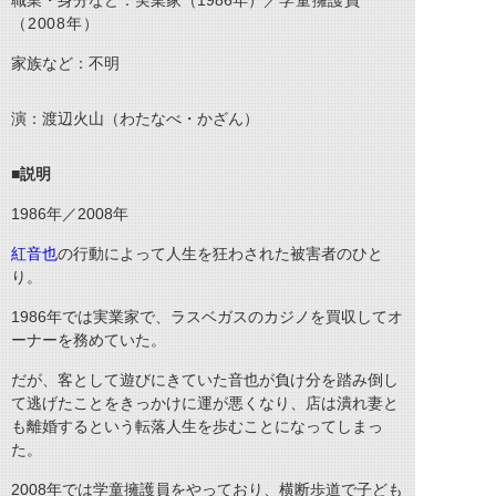
職業・身分など：実業家（1986年）／
学童擁護員
（2008年）
家族など：不明
演：渡辺火山（わたなべ・かざん）
■説明
1986
年／
2008
年
紅音也
の行動によって人生を狂わされた被害者のひと
り。
1986
年では実業家で、ラスベガスのカジノを買収してオ
ーナーを務めていた。
だが、客として遊びにきていた音也が負け分を踏み倒し
て逃げたことをきっかけに運が悪くなり、店は潰れ妻と
も離婚するという転落人生を歩むことになってしまっ
た。
2008
年では学童擁護員をやっており、横断歩道で子ども