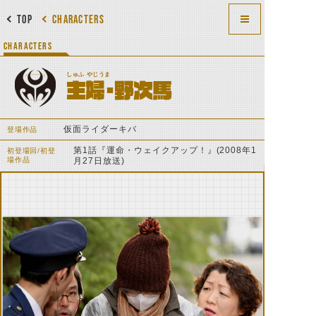
TOP
CHARACTERS
CHARACTERS
しゅふ やじうま
主婦・野次馬
仮面ライダーキバ
登場作品
第1話『運命・ウェイクアップ！』(2008年1
初登場回/初登
場作品
月27日放送)