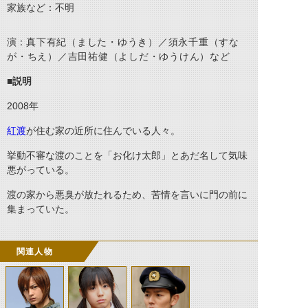
家族など：不明
演：
真下有紀（ました・ゆうき）／
須永千重（すな
が・ちえ）／
吉田祐健（よしだ・ゆうけん）など
■説明
2008
年
紅渡
が住む家の近所に住んでいる人々。
挙動不審な渡のことを「お化け太郎」とあだ名して気味
悪がっている。
渡の家から悪臭が放たれるため、苦情を言いに門の前に
集まっていた。
関連人物