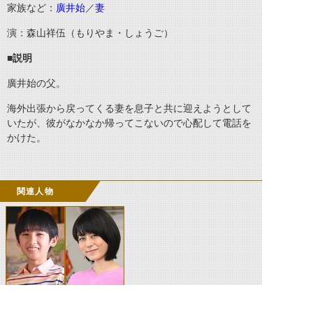
家族など：
廣井始
／
妻
演：森山祥伍（もりやま・しょうご）
■説明
廣井始の父。
海外出張から戻ってくる妻を息子と共に迎えようとして
いたが、彼がなかなか帰ってこないので心配して電話を
かけた。
関連人物
廣井始
廣井始の母