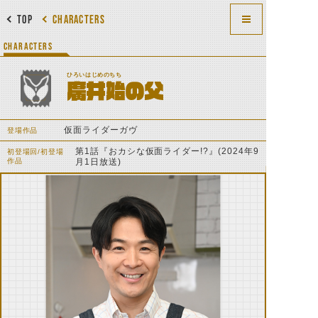
TOP
CHARACTERS
CHARACTERS
ひろいはじめのちち
廣井始の父
仮面ライダーガヴ
登場作品
第1話『おカシな仮面ライダー!?』(2024年9
初登場回/初登場
作品
月1日放送)