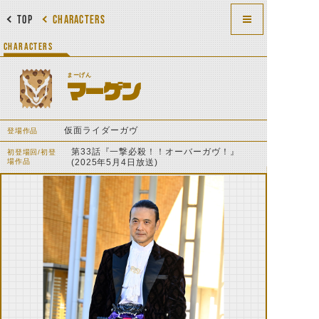
TOP
CHARACTERS
CHARACTERS
まーげん
マーゲン
仮面ライダーガヴ
登場作品
第33話『一撃必殺！！オーバーガヴ！』
初登場回/初登
場作品
(2025年5月4日放送)