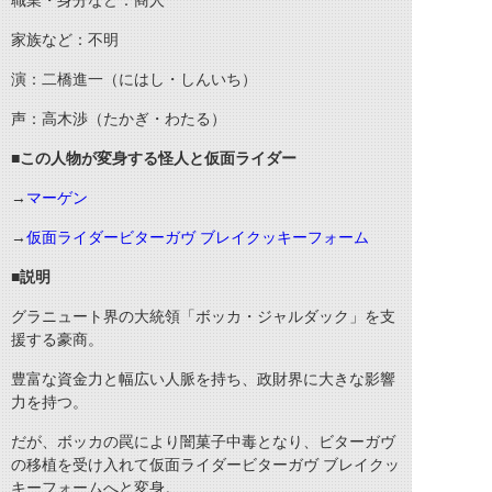
職業・身分など：商人
家族など：不明
演：二橋進一（にはし・しんいち）
声：高木渉（たかぎ・わたる）
■この人物が変身する怪人と仮面ライダー
→
マーゲン
→
仮面ライダービターガヴ ブレイクッキーフォーム
■説明
グラニュート界の大統領「ボッカ・ジャルダック」を支
援する豪商。
豊富な資金力と幅広い人脈を持ち、政財界に大きな影響
力を持つ。
だが、ボッカの罠により闇菓子中毒となり、ビターガヴ
の移植を受け入れて仮面ライダービターガヴ ブレイクッ
キーフォームへと変身。