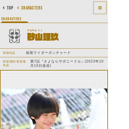
TOP
CHARACTERS
CHARACTERS
すなやま りく
砂山理玖
仮面ライダーガッチャード
登場作品
第7話『さよならサボニードル』(2023年10
初登場回/初登場
作品
月15日放送)