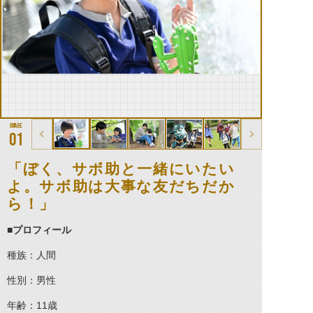
01
「ぼく、サボ助と一緒にいたい
よ。サボ助は大事な友だちだか
ら！」
■プロフィール
種族：人間
性別：男性
年齢：11歳