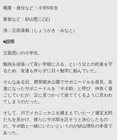
職業・身分など：小学5年生
家族など：砂山堅二(父)
演：正垣湊都（しょうがき・みなと）
■説明
父親思いの小学生。
勉強を頑張って良い学校に入る、という父との約束を守
るため、友達も作らずに日々勉学に励んでいた。
そんなある日、襟草噴水公園でサボニードルを発見。友
達になったサボニードルを「サボ助」と呼び、仲良く過
ごしていたが、父に見つかって捨ててくるように言われ
てしまうのだった。
そして、川でメカニッカニを捕まえていた一ノ瀬宝太郎
たちを見かけ、彼らにサボ助を託そうと決心したもの
の、サボ助と一緒にいたいというのが砂山理玖の本音で
あった。