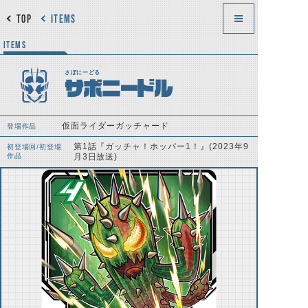
TOP
ITEMS
ITEMS
さぼにーどる
サボニードル
仮面ライダーガッチャード
登場作品
第1話『ガッチャ！ホッパー1！』(2023年9
初登場回/初登場
作品
月3日放送)