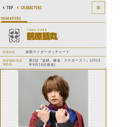
TOP
CHARACTERS
CHARACTERS
つるはら さびまる
鶴原錆丸
仮面ライダーガッチャード
登場作品
第2話『追跡、錬金、スケボーズ！』(2023
初登場回/初登
場作品
年9月10日放送)