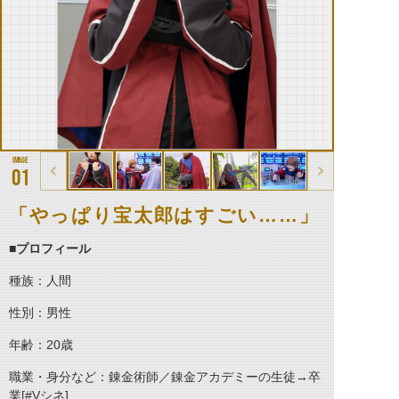
01
「やっぱり宝太郎はすごい……」
■プロフィール
種族：人間
性別：男性
年齢：20歳
職業・身分など：錬金術師／錬金アカデミーの生徒→卒
業[#Vシネ]