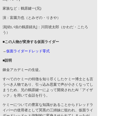
家族など：鶴原鍵一(兄)
演：富園力也（とみぞの・りきや）
演[幼い頃の鶴原錆丸]：川田琥太郎（かわだ・こたろ
う）
■この人物が変身する仮面ライダー
→
仮面ライダードレッド零式
■説明
錬金アカデミーの生徒。
すべてのケミーの特徴を知り尽くしたケミー博士とも言
うべき人物であり、引っ込み思案で声が小さくなってし
まうため、兄の鶴原鍵一によって開発されたAI「アイザ
ック」を用いて会話を行う。
ケミーについての豊富な知識があることからドレッドラ
イバーの使用者として冥黒の三姉妹に狙われ、仮面ライ
ダードレッドへと強制的に変身させられてしまったが、