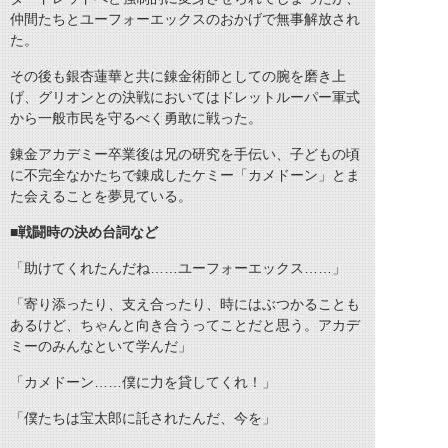
仲間たちとユーフォーエックスのおかげで無事解放され
た。
その後も銀杏蓮華と共に錬金術師としての腕を磨き上
げ、グリオンとの決戦においてはドレットルーパー軍式
から一般市民を守るべく勇敢に戦った。
錬金アカデミー卒業後は兄の研究を手伝い、子どもの頃
に不完全なかたちで錬成したケミー「カメドーン」とま
た会えることを夢見ている。
■戦闘時の決め台詞など
「助けてくれたんだね……ユーフォーエックス……」
「寄り添ったり、支え合ったり、時にはぶつかることも
あるけど、ちゃんと向き合うってことだと思う。アカデ
ミーのみんなといて学んだ」
「カメドーン……僕に力を貸してくれ！」
「僕たちは宝太郎に託されたんだ、今を」