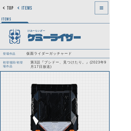
TOP
ITEMS
ITEMS
けみーらいざー
ケミーライザー
仮面ライダーガッチャード
登場作品
第3話『ブシドー、見つけたり。』(2023年9
初登場回/初登
場作品
月17日放送)