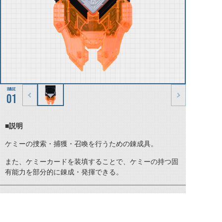
01
■説明
ケミーの捜索・捕獲・召喚を行うための錬成具。
また、ケミーカードを装填することで、ケミーの持つ固
有能力を部分的に錬成・発揮できる。
©石森プロ・テレビ朝日・ADK EM・東映 ©東映・東映ビデオ・石森プロ ©石森プロ・東映