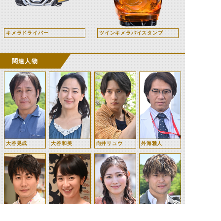
キメラドライバー
ツインキメラバイスタンプ
関連人物
大谷晃成
大谷和美
向井リュウ
外海雅人