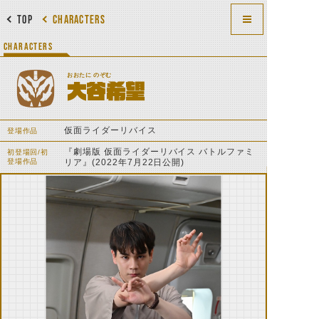
TOP
CHARACTERS
CHARACTERS
おおたに のぞむ
大谷希望
仮面ライダーリバイス
登場作品
『劇場版 仮面ライダーリバイス バトルファミ
初登場回/初
登場作品
リア』(2022年7月22日公開)