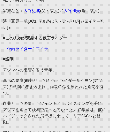
職業・身分など：不明
家族など：
大谷晃成
(父・故人)／
大谷和美
(母・故人)
演：豆原一成[JO1]（まめはら・いっせい[ジェイオーワ
ン]）
■この人物が変身する仮面ライダー
→
仮面ライダーキマイラ
■説明
アヅマへの復讐を誓う青年。
異形の悪魔(向井リュウ)と仮面ライダーダイモン(アヅ
マ)の戦闘に巻き込まれ、両親の命を奪われた過去を持
つ。
向井リュウの遺したツインキメラバイスタンプを手に、
アヅマを追って茨城空港へと向かった大谷希望は、彼に
ハイジャックされた飛行機に乗ってエリア666へと移
動。