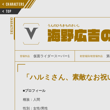
CHARACTERS
TOP
CHARACTERS
うんのひろきちのさいし
海野広吉
仮面ライダースーパー1
第
登場作品
初登場回/初登場作品
「ハルミさん、素敵なお祝
■プロフィール
種族：人間
性別：女性/男性