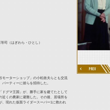
thumbnail Next
原等司（はぎわら・ひとし）
PREV
谷モーターショップ」の小松政夫らとも交流
、パーティーに彼らを招待した。
「ドグマ王国」が、勝手に家を建てたとして
の近くの農家に避難した。その後、居場所を
が、現れた仮面ライダースーパー1に救われ