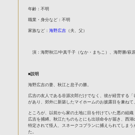
年齢：不明
職業・身分など：不明
家族など：
海野広吉
（夫、父）
演：海野秋江/中真千子（なか・まちこ）、海野勝/萩
■説明
海野広吉の妻、秋江と息子の勝。
広吉の友人である谷源次郎だけでなく、彼が経営する「
があり、郊外に新築したマイホームのお披露目を兼ねて
ところが、以前から家の土地に目を付けていた悪の組織
広吉を捕縛。秋江たちのもとにも出頭命令が届き、西湖
特定されて怪人、スネークコブランに捕えられてしまう
た。