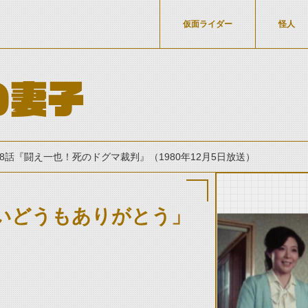
仮面ライダー
怪人
の妻子
8話『闘え一也！死のドグマ裁判』（1980年12月5日放送）
いどうもありがとう」
thumbnail Prev