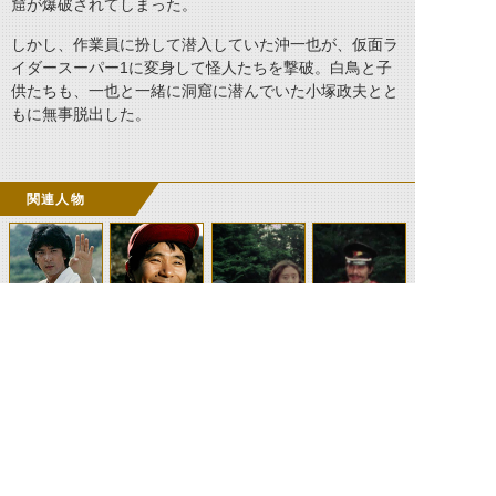
窟が爆破されてしまった。
しかし、作業員に扮して潜入していた沖一也が、仮面ラ
イダースーパー1に変身して怪人たちを撃破。白鳥と子
供たちも、一也と一緒に洞窟に潜んでいた小塚政夫とと
もに無事脱出した。
関連人物
沖一也
小塚政夫
白鳥姉弟
青鬼指揮官
©石森プロ・テレビ朝日・ADK EM・東映 ©東映・東映ビデオ・石森プロ ©石森プロ・東映