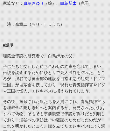
家族など：
白鳥さゆり
（娘）、
白鳥新太
（息子）
演：森章二（もり・しょうじ）
■説明
埋蔵金伝説の研究者で、白鳥姉弟の父。
子供たちと交わした待ち合わせの約束を忘れてしまい、
伝説を調査するためにひとりで死人渓谷を訪れた。とこ
ろが、渓谷では黄金郷の建設を目指す悪の組織「ドグマ
王国」が埋蔵金を捜しており、現れた青鬼指揮官やドグ
マ王国の怪人、エレキバスに捕えられてしまう。
その後、拉致された娘たちを人質にされ、青鬼指揮官ら
を埋蔵金の隠し場所へと案内するが、発見された小判は
すべて偽物。そもそも事前調査で伝説が偽りだと判明し
ており、渓谷への来訪はその確認のためだったのだが、
これを明かしたところ、腹を立てたエレキバスにより洞