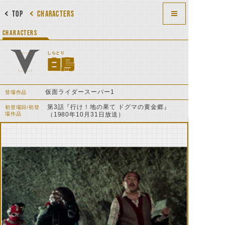
TOP
CHARACTERS
CHARACTERS
しらとり
白鳥
仮面ライダースーパー1
登場作品
第3話『行け！地の果て ドグマの黄金郷』
初登場回/初登
場作品
（1980年10月31日放送）