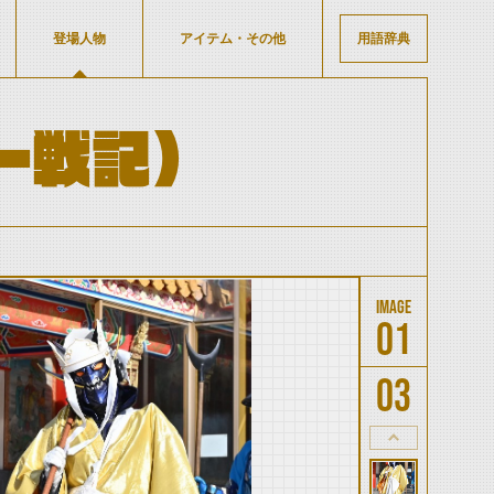
登場人物
アイテム・その他
用語辞典
ー戦記)
01
03