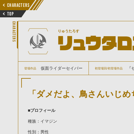
CHARACTERS
TOP
CHARACTERS
りゅうたろす
リュウタロ
仮面ライダーセイバー
『
登場作品
初登場回/初登場作品
「ダメだよ、鳥さんいじめ
■プロフィール
種族：イマジン
性別：男性