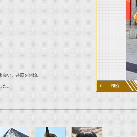
thumbnail Next
出会い、共闘を開始。
PREV
った。