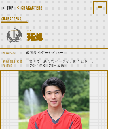
TOP
CHARACTERS
CHARACTERS
たくと
拓斗
仮面ライダーセイバー
登場作品
増刊号『新たなページが、開くとき、』
初登場回/初登
場作品
(2021年8月29日放送)