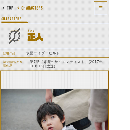
TOP
CHARACTERS
CHARACTERS
まさと
正人
仮面ライダービルド
登場作品
第7話『悪魔のサイエンティスト』(2017年
初登場回/初登
場作品
10月15日放送)