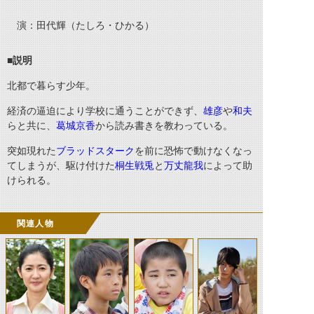
演：田代輝（たしろ・ひかる）
■説明
北都で暮らす少年。
経済の逼迫により学校に通うことができず、
雄彦
や
和夫
らと共に、
葛城京香
から読み書きを教わっている。
突如現れた
ブラッドスターク
を前に恐怖で動けなくなっ
てしまうが、駆け付けた
桐生戦兎
と
万丈龍我
によって助
けられる。
関連人物