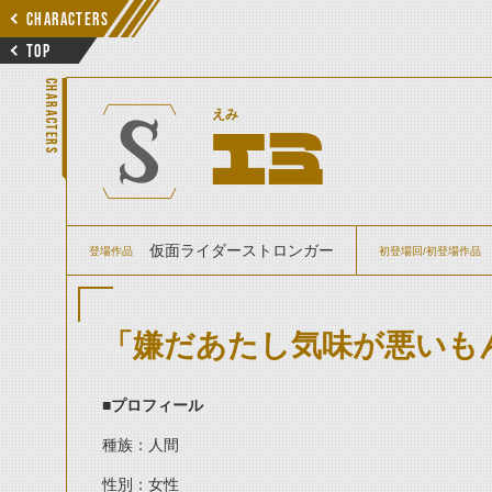
CHARACTERS
TOP
CHARACTERS
えみ
エミ
仮面ライダーストロンガー
登場作品
初登場回/初登場作品
「嫌だあたし気味が悪いも
■
プロフィール
種族：人間
性別：女性