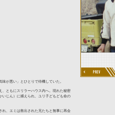
thumbnail Next
PREV
気味が悪い」とひとりで待機していた。
え、ともにスリラーハウス内へ。現れた秘密
かいじん）に捕えられ、ユリ子どもども命の
され、エミは救出された兄たちと無事に再会