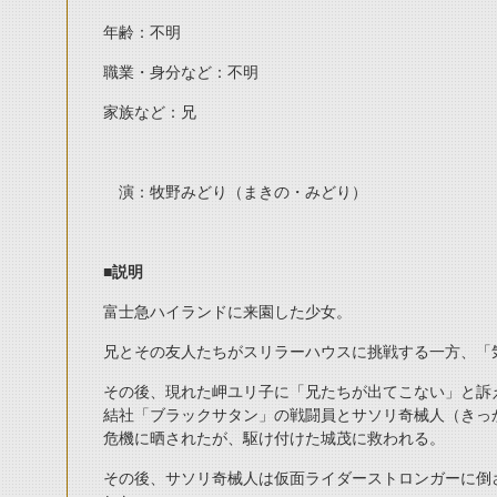
年齢：不明
職業・身分など：不明
家族など：兄
演：牧野みどり（まきの・みどり）
■
説明
富士急ハイランドに来園した少女。
兄とその友人たちがスリラーハウスに挑戦する一方、「
その後、現れた岬ユリ子に「兄たちが出てこない」と訴
結社「ブラックサタン」の戦闘員とサソリ奇械人（きっ
危機に晒されたが、駆け付けた城茂に救われる。
その後、サソリ奇械人は仮面ライダーストロンガーに倒