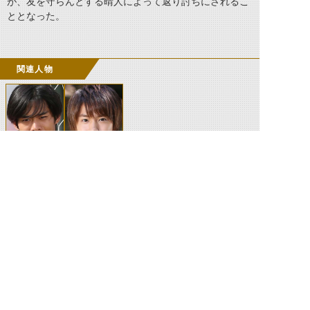
が、友を守らんとする晴人によって返り討ちにされるこ
ととなった。
関連人物
篠崎和也
操真晴人
©石森プロ・テレビ朝日・ADK EM・東映 ©東映・東映ビデオ・石森プロ ©石森プロ・東映