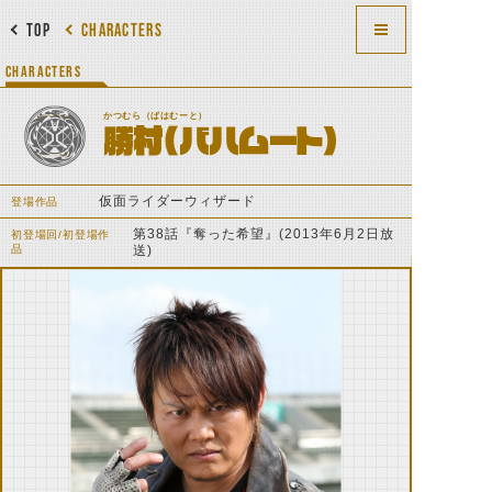
TOP
CHARACTERS
CHARACTERS
かつむら（ばはむーと）
勝村(バハムート)
仮面ライダーウィザード
登場作品
第38話『奪った希望』(2013年6月2日放
初登場回/初登場作
品
送)