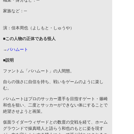
職業・身分など：─
家族など：─
演：佳本周也（よしもと・しゅうや）
■この人物の正体である怪人
→
バハムート
■説明
ファントム「バハムート」の人間態。
自らの強さに自信を持ち、戦いをゲームのように楽し
む。
バハムートはプロのサッカー選手を目指すゲート・篠崎
和也を狙い、二度とサッカーができない体にすることで
絶望させようと画策。
仮面ライダーウィザードとの数度の交戦を経て、ホーム
グラウンドで操真晴人と語らう和也のもとに姿を現す