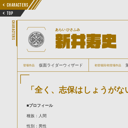
CHARACTERS
TOP
CHARACTERS
あらい ひさふみ
新井寿史
仮面ライダーウィザード
登場作品
初登場回/初登場作品
「全く、志保はしょうがな
■プロフィール
種族：人間
性別：男性