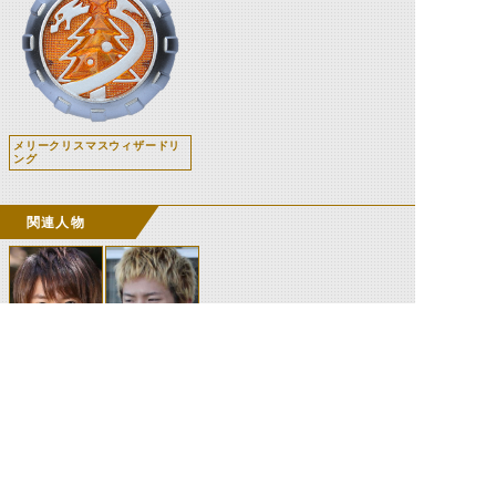
メリークリスマスウィザードリ
ング
関連人物
操真晴人
達郎
©石森プロ・テレビ朝日・ADK EM・東映 ©東映・東映ビデオ・石森プロ ©石森プロ・東映