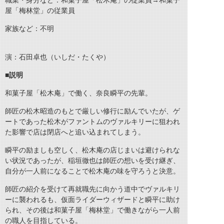
職業・身分など：和菓子屋「松木庵」の従業員→和菓子
屋「梅林堂」の従業員
家族など：不明
演：石田卓也（いしだ・たくや）
■説明
和菓子屋「松木庵」で働く、奈良瞬平の先輩。
師匠の松木昭造のもとで厳しい修行に励んでいたが、ゲ
ートであった松木がファントムのヴァルキリーに狙われ
た影響で店は閉店へと追い込まれてしまう。
瞬平の励ましも空しく、松木庵の店じまいは避けられな
い状況であったが、稲垣徹也は師匠の想いを受け継ぎ、
自分が一人前になることで松木庵の味を守ろうと決意。
師匠の紹介を受けて再就職先に向かう道中でヴァルキリ
ーに襲われるも、仮面ライダーウィザードと瞬平に助け
られ、その後は和菓子屋「梅林堂」で働きながら一人前
の職人を目指している。