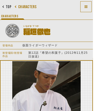
TOP
CHARACTERS
CHARACTERS
いながき てつや
稲垣徹也
仮面ライダーウィザード
登場作品
第12話『希望の和菓子』(2012年11月25
初登場回/初登場
作品
日放送)