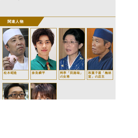
関連人物
松木昭造
奈良瞬平
料亭「田路味」
和菓子屋「梅林
の女将
堂」の店主
桐谷克弥(ヴァ
操真晴人
ルキリー)