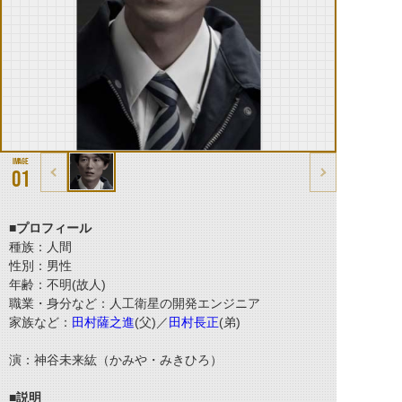
01
■プロフィール
種族：人間
性別：男性
年齢：不明(故人)
職業・身分など：人工衛星の開発エンジニア
家族など：
田村薩之進
(父)／
田村長正
(弟)
演：神谷未来紘（かみや・みきひろ）
■説明