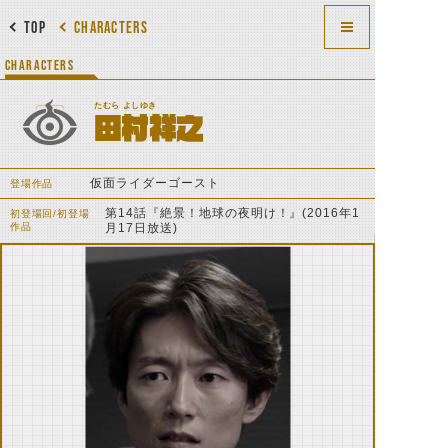
TOP
CHARACTERS
CHARACTERS
たむら よしゆき
田村祥之
仮面ライダーゴースト
登場作品
第14話『絶景！地球の夜明け！』(2016年1
初登場回/初登場
作品
月17日放送)