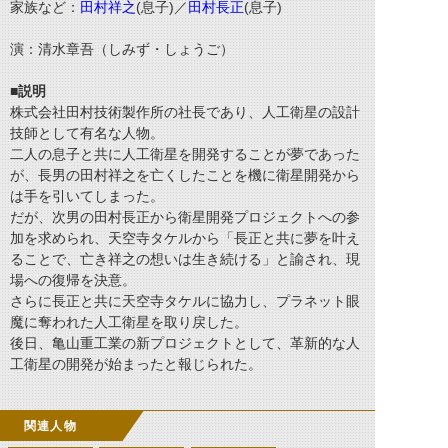
家族など：
田村祥之
(息子)／
田村長正
(息子)
演：清水章吾（しみず・しょうご）
■説明
株式会社田村技術製作所の社長であり、人工衛星の設計
技師として有名な人物。
二人の息子と共に人工衛星を開発することが夢であった
が、長男の田村祥之を亡くしたことを機に衛星開発から
は手を引いてしまった。
だが、次男の田村長正から衛星開発プロジェクトへの参
加を求められ、天空寺タケルから「長正と共に夢を叶え
ることで、亡き祥之の想いは生き続ける」と諭され、現
場への復帰を決意。
さらに長正と共に天空寺タケルに協力し、プラネット眼
魔に奪われた人工衛星を取り戻した。
後日、亀山重工業の新プロジェクトとして、革新的な人
工衛星の開発が始まったと報じられた。
関連人物