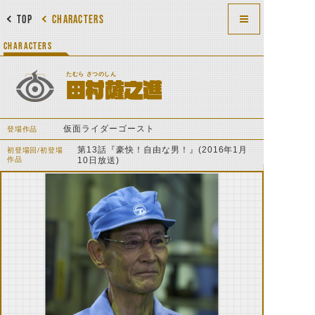
TOP
CHARACTERS
CHARACTERS
たむら さつのしん
田村薩之進
仮面ライダーゴースト
登場作品
第13話『豪快！自由な男！』(2016年1月
初登場回/初登場
作品
10日放送)