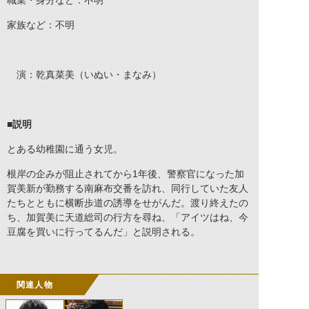
職業・身分など：不明
家族など：不明
演：乾真菜美（いぬい・まなみ）
■
説明
とある幼稚園に通う女児。
根岸の企みが阻止されてから1年後、警察官になった加
賀美新が勤務する南麻布交番を訪れ、同行していた友人
たちとともに横断歩道の誘導をせがんだ。渡り終えたの
ち、加賀美に天道総司の行方を尋ね、「アイツはね、今
豆腐を買いに行ってるんだ」と説明される。
関連人物