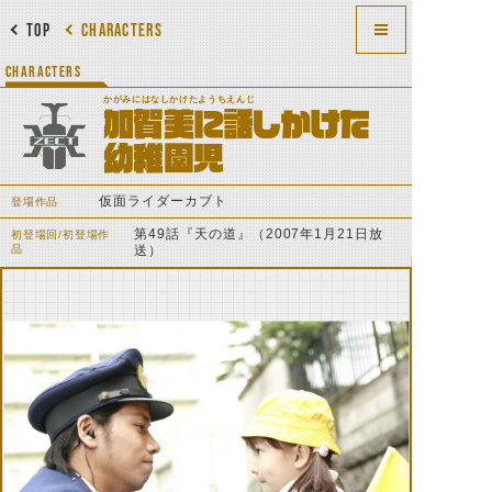
TOP
CHARACTERS
CHARACTERS
かがみにはなしかけたようちえんじ
加賀美に話しかけた
幼稚園児
仮面ライダーカブト
登場作品
第49話『天の道』（2007年1月21日放
初登場回/初登場作
品
送）