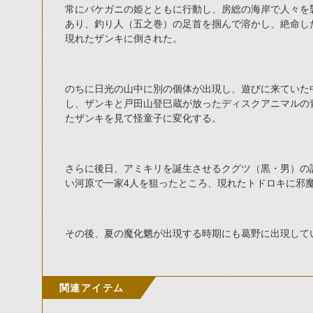
常にバケガニの姫とともに行動し、房総の海岸で人々を
あり、釣り人（五之巻）の足首を掴んで溶かし、絶命し
現れたザンキに倒された。
のちに日光の山中に別の個体が出現し、遊びに来ていた
し、ザンキと戸田山登巳蔵が放ったディスクアニマルの
たザンキを見て怪童子に変化する。
さらに後日、アミキリを誕生させるクグツ（黒・男）の
い河原で一家4人を狙ったところ、現れたトドロキに邪
その後、夏の魔化魍が出現する時期にも葛野に出現して
関連アイテム