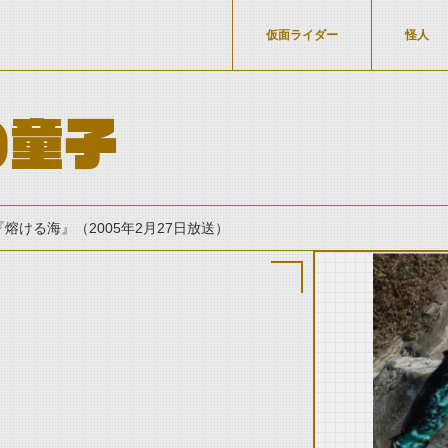
仮面ライダー
怪人
の童子
熔ける海』（2005年2月27日放送）
thumbnail Prev