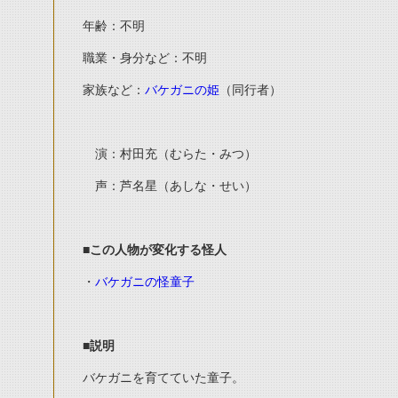
年齢：不明
職業・身分など
：不明
家族など：
バケガニの姫
（同行者）
演：村田充（むらた・みつ）
声：芦名星（あしな・せい）
■この人物が変化する怪人
・
バケガニの怪童子
■説明
バケガニを育てていた童子。