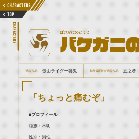
CHARACTERS
TOP
CHARACTERS
ばけがにのどうじ
バケガニ
仮面ライダー響鬼
五之巻『
登場作品
初登場回/初登場作品
「ちょっと痛むぞ」
■プロフィール
種族：不明
性別：男性