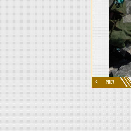
thumbnail Next
PREV