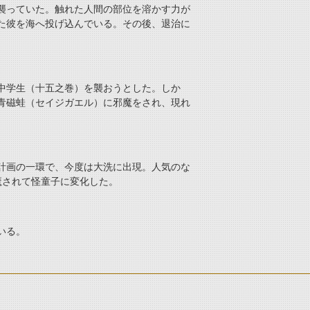
襲っていた。触れた人間の部位を溶かす力が
た彼を海へ投げ込んでいる。その後、退治に
中学生（十五之巻）を襲おうとした。しか
青磁蛙（セイジガエル）に邪魔をされ、現れ
計画の一環で、今度は大洗に出現。人気のな
魔されて怪童子に変化した。
いる。