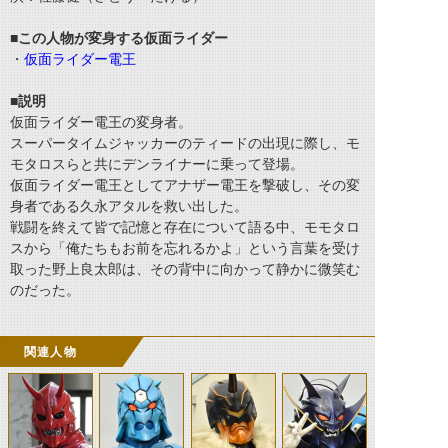
■この人物が変身する仮面ライダー
・
仮面ライダー電王
■説明
仮面ライダー電王の変身者。
スーパータイムジャッカーのティードの出現に際し、モ
モタロスらと共にデンライナーに乗って登場。
仮面ライダー電王としてアナザー電王を撃破し、その変
身者である久永アタルを救い出した。
戦闘を終えて皆で記憶と存在について語る中、モモタロ
スから「俺たちもお前を忘れるかよ」という言葉を受け
取った野上良太郎は、その背中に向かって静かに微笑む
のだった。
関連人物