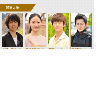
関連人物
剣崎一真(ZI-O)
栗原天音(ZI-O)
常磐ソウゴ
明光院ゲイツ
ツクヨミ
ウォズ
©石森プロ・テレビ朝日・ADK EM・東映 ©東映・東映ビデオ・石森プロ ©石森プロ・東映