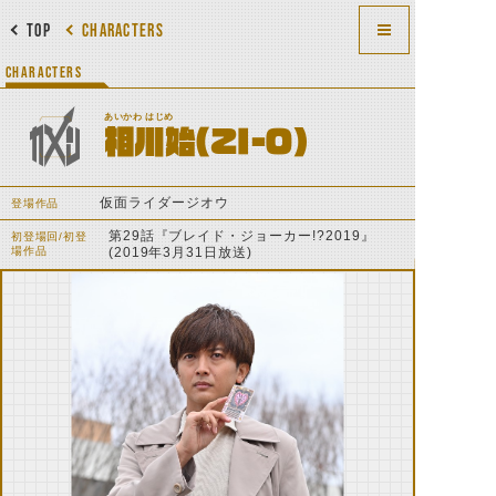
TOP
CHARACTERS
CHARACTERS
あいかわ はじめ
相川始(ZI-O)
仮面ライダージオウ
登場作品
第29話『ブレイド・ジョーカー!?2019』
初登場回/初登
場作品
(2019年3月31日放送)