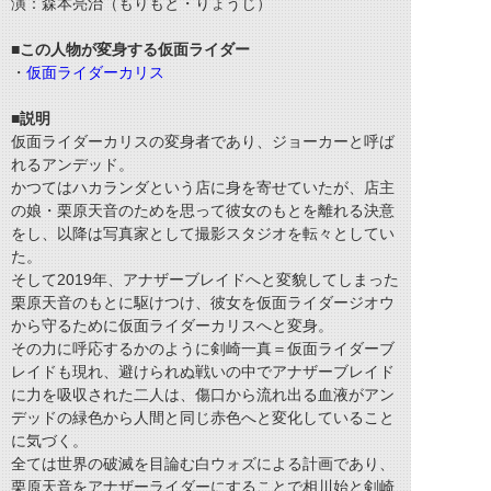
演：森本亮治（もりもと・りょうじ）
■この人物が変身する仮面ライダー
・
仮面ライダーカリス
■説明
仮面ライダーカリスの変身者であり、ジョーカーと呼ば
れるアンデッド。
かつてはハカランダという店に身を寄せていたが、店主
の娘・栗原天音のためを思って彼女のもとを離れる決意
をし、以降は写真家として撮影スタジオを転々としてい
た。
そして2019年、アナザーブレイドへと変貌してしまった
栗原天音のもとに駆けつけ、彼女を仮面ライダージオウ
から守るために仮面ライダーカリスへと変身。
その力に呼応するかのように剣崎一真＝仮面ライダーブ
レイドも現れ、避けられぬ戦いの中でアナザーブレイド
に力を吸収された二人は、傷口から流れ出る血液がアン
デッドの緑色から人間と同じ赤色へと変化していること
に気づく。
全ては世界の破滅を目論む白ウォズによる計画であり、
栗原天音をアナザーライダーにすることで相川始と剣崎