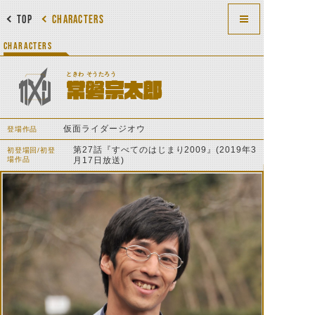
TOP
CHARACTERS
CHARACTERS
ときわ そうたろう
常磐宗太郎
仮面ライダージオウ
登場作品
第27話『すべてのはじまり2009』(2019年3
初登場回/初登
場作品
月17日放送)