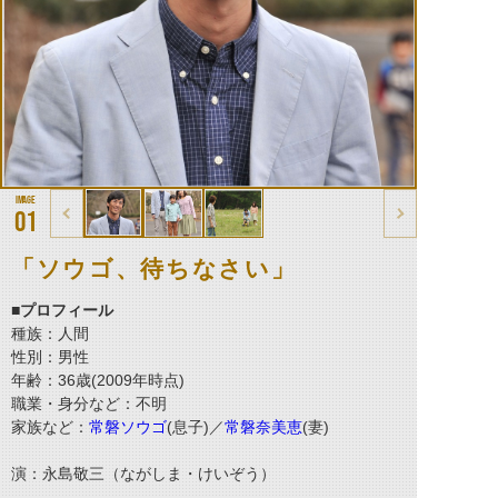
01
「ソウゴ、待ちなさい」
■プロフィール
種族：人間
性別：男性
年齢：36歳(2009年時点)
職業・身分など：不明
家族など：
常磐ソウゴ
(息子)／
常磐奈美恵
(妻)
演：永島敬三（ながしま・けいぞう）