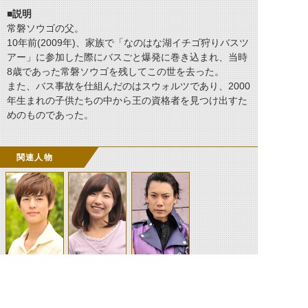
■説明
常磐ソウゴの父。
10年前(2009年)、家族で「なのはな湖イチゴ狩りバスツ
アー」に参加した際にバスごと爆発に巻き込まれ、当時
8歳であった常磐ソウゴを残してこの世を去った。
また、バス事故を仕組んだのはスウォルツであり、2000
年生まれの子供たちの中から王の資格者を見つけ出すた
めのものであった。
関連人物
常磐ソウゴ
常磐奈美恵
スウォルツ